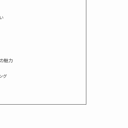
違い
グの魅力
ング